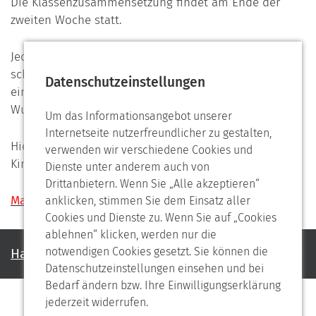
Die Klassenzusammensetzung findet am Ende der
zweiten Woche statt.
Jedes Kind darf dann 3 Wünsche auf eine Wunschliste
schreiben, mit welchem anderen Kind es gerne in
Datenschutzeinstellungen
einer Klasse sein möchte. Die Schule
versucht
einen
Wunsch zu erfüllen.
Um das Informationsangebot unserer
Internetseite nutzerfreundlicher zu gestalten,
Hier finden Sie eine Liste mit Materialien, die die
verwenden wir verschiedene Cookies und
Kinder ab Klasse 5 dabei haben sollten:
Dienste unter anderem auch von
Drittanbietern. Wenn Sie „Alle akzeptieren“
Materialliste SchülerInnen.pdf
anklicken, stimmen Sie dem Einsatz aller
Cookies und Dienste zu. Wenn Sie auf „Cookies
ablehnen“ klicken, werden nur die
notwendigen Cookies gesetzt. Sie können die
Haben Sie noch Fragen?
Datenschutzeinstellungen einsehen und bei
Bedarf ändern bzw. Ihre Einwilligungserklärung
jederzeit widerrufen.